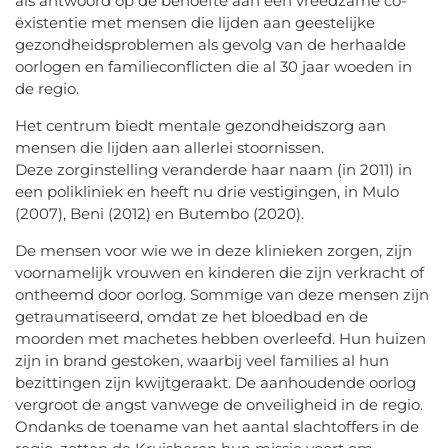
als antwoord op de behoefte aan een vreedzame co-
ëxistentie met mensen die lijden aan geestelijke
gezondheidsproblemen als gevolg van de herhaalde
oorlogen en familieconflicten die al 30 jaar woeden in
de regio.
Het centrum biedt mentale gezondheidszorg aan
mensen die lijden aan allerlei stoornissen.
Deze zorginstelling veranderde haar naam (in 2011) in
een polikliniek en heeft nu drie vestigingen, in Mulo
(2007), Beni (2012) en Butembo (2020).
De mensen voor wie we in deze klinieken zorgen, zijn
voornamelijk vrouwen en kinderen die zijn verkracht of
ontheemd door oorlog. Sommige van deze mensen zijn
getraumatiseerd, omdat ze het bloedbad en de
moorden met machetes hebben overleefd. Hun huizen
zijn in brand gestoken, waarbij veel families al hun
bezittingen zijn kwijtgeraakt. De aanhoudende oorlog
vergroot de angst vanwege de onveiligheid in de regio.
Ondanks de toename van het aantal slachtoffers in de