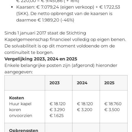
€ 220,00 = € 9.451,86 ( + 16%)
Kaarsen: € 7.079,24 (eigen verkoop) + € 1.722,53
(SKK). De netto opbrengst van de kaarsen is
daarmee € 1.989,20 (-46%)
Sinds 1 januari 2017 staat de Stichting
Kapelgemeenschap financieel volledig op eigen benen.
De solvabiliteit is op dit moment voldoende om de
continuïteit te borgen.
Vergelijking 2023, 2024 en 2025
Enkele belangrijke posten zijn (afgerond) hieronder
aangegeven:
2023
2024
2025
Kosten
Huur kapel
€ 18.120
€ 18.120
€ 18.760
koren
€ 3.290
€ 3.200
€ 3.500
onvoorzien
€ 1.625
Opbrengsten