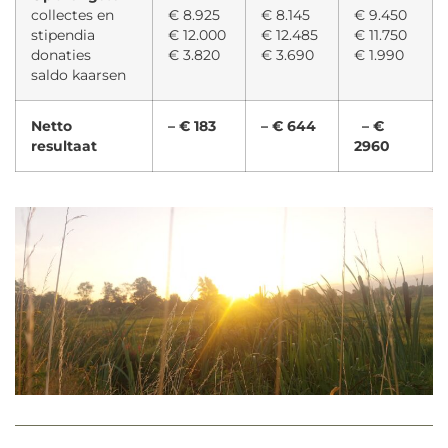
collectes en
€ 8.925
€ 8.145
€ 9.450
stipendia
€ 12.000
€ 12.485
€ 11.750
donaties
€ 3.820
€ 3.690
€ 1.990
saldo kaarsen
Netto
– € 183
– € 644
– €
resultaat
2960