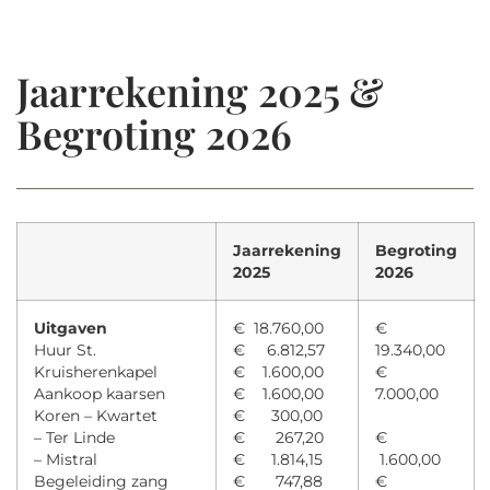
Jaarrekening 2025 &
Begroting 2026
Jaarrekening
Begroting
2025
2026
Uitgaven
€ 18.760,00
€
Huur St.
€ 6.812,57
19.340,00
Kruisherenkapel
€ 1.600,00
€
Aankoop kaarsen
€ 1.600,00
7.000,00
Koren – Kwartet
€ 300,00
– Ter Linde
€ 267,20
€
– Mistral
€ 1.814,15
1.600,00
Begeleiding zang
€ 747,88
€