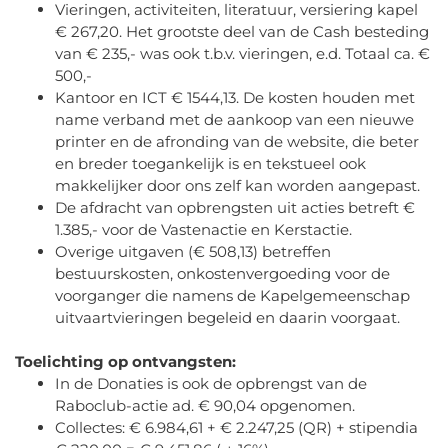
Vieringen, activiteiten, literatuur, versiering kapel
€ 267,20. Het grootste deel van de Cash besteding
van € 235,- was ook t.b.v. vieringen, e.d. Totaal ca. €
500,-
Kantoor en ICT € 1544,13. De kosten houden met
name verband met de aankoop van een nieuwe
printer en de afronding van de website, die beter
en breder toegankelijk is en tekstueel ook
makkelijker door ons zelf kan worden aangepast.
De afdracht van opbrengsten uit acties betreft €
1.385,- voor de Vastenactie en Kerstactie.
Overige uitgaven (€ 508,13) betreffen
bestuurskosten, onkostenvergoeding voor de
voorganger die namens de Kapelgemeenschap
uitvaartvieringen begeleid en daarin voorgaat.
Toelichting op ontvangsten:
In de Donaties is ook de opbrengst van de
Raboclub-actie ad. € 90,04 opgenomen.
Collectes: € 6.984,61 + € 2.247,25 (QR) + stipendia