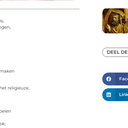
s,
ngen,
DEEL DE
itmaken
Fac
et religieuze,
Lin
oelen
ok;