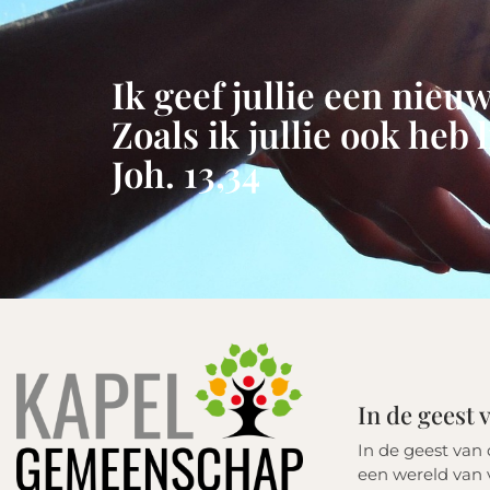
Ik geef jullie een nieuw
Zoals ik jullie ook heb 
Joh. 13,34
In de geest
In de geest van
een wereld van v