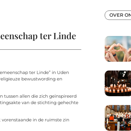
OVER O
meenschap ter Linde
elgemeenschap ter Linde” in Uden
 religieuze bewustwording en
tussen allen die zich geïnspireerd
htingsakte van de stichting gehechte
t vorenstaande in de ruimste zin