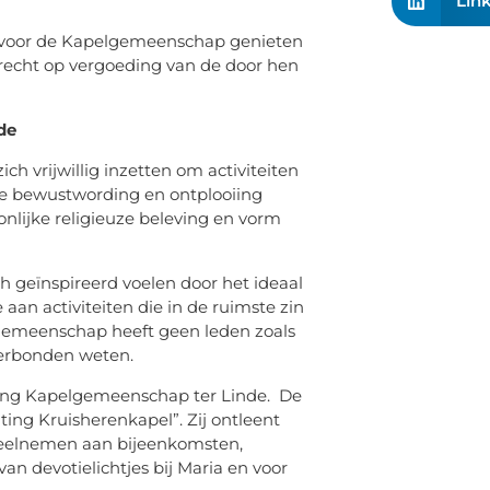
Lin
jn voor de Kapelgemeenschap genieten
recht op vergoeding van de door hen
de
vrijwillig inzetten om activiteiten
uze bewustwording en ontplooiing
oonlijke religieuze beleving en vorm
ch geïnspireerd voelen door het ideaal
aan activiteiten die in de ruimste zin
gemeenschap heeft geen leden zoals
 verbonden weten.
ting Kapelgemeenschap ter Linde. De
ting Kruisherenkapel”. Zij ontleent
 deelnemen aan bijeenkomsten,
an devotielichtjes bij Maria en voor