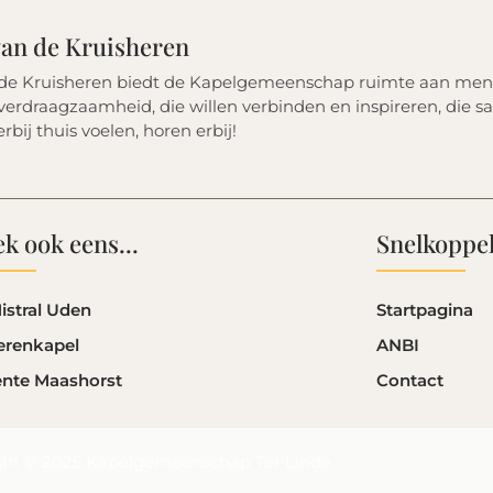
 van de Kruisheren
 de Kruisheren biedt de Kapelgemeenschap ruimte aan men
erdraagzaamheid, die willen verbinden en inspireren, die sa
erbij thuis voelen, horen erbij!
k ook eens...
Snelkoppe
istral Uden
Startpagina
erenkapel
ANBI
nte Maashorst
Contact
ght © 2025 Kapelgemeenschap Ter Linde