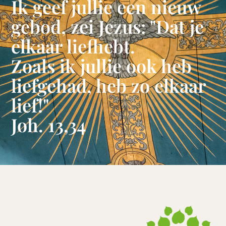
Ik geef jullie een nieuw
gebod, zei Jezus: "Dat je
elkaar liefhebt.
Zoals ik jullie ook heb
liefgehad, heb zo elkaar
lief!"
Joh. 13,34