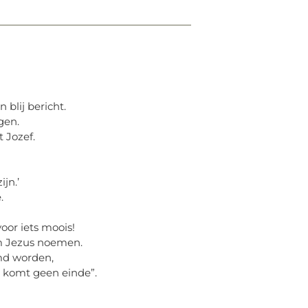
blij bericht.
gen.
 Jozef.
ijn.’
.
voor iets moois!
m Jezus noemen.
emd worden,
 komt geen einde”.