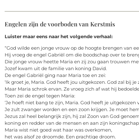
Engelen zijn de voorboden van Kerstmis
Luister maar eens naar het volgende verhaal:
“God wilde een jonge vrouw op de hoogte brengen van een 
Hij vroeg de engel Gabriël om die boodschap over te bren
Die jonge vrouw heette Maria en zij zou gaan trouwen met
Jozef kwam uit de familie van koning David.
De engel Gabriël ging naar Maria toe en zei:
‘Ik groet je, Maria. God heeft jou uitgekozen. God zal bij je z
Maar Maria schrok ervan. Ze vroeg zich af wat hij bedoelde
Toen zei de engel tegen Maria:
‘Je hoeft niet bang te zijn, Maria. God heeft je uitgekozen 
Je zult zwanger worden en een zoon krijgen. Je moet he
Jezus zal heel belangrijk zijn, hij zal Zoon van God geno
koning en redder van de mensen en aan zijn koningschap
Maria wist niet goed wat haar was overkomen,
het was alsof ze droomde. Een prachtige droom.