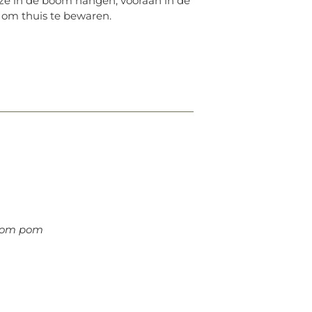
ze in de boom hangen, vooraan in de
n om thuis te bewaren.
pom pom