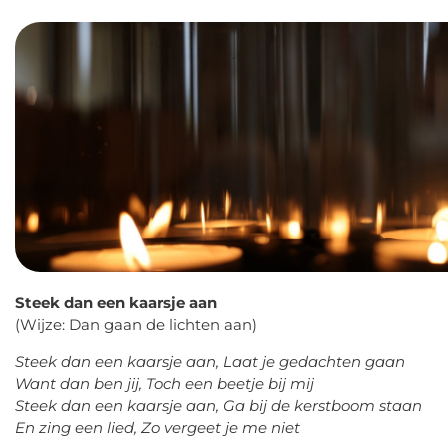
Steek dan een kaarsje aan
(Wijze: Dan gaan de lichten aan)
Steek dan een kaarsje aan, Laat je gedachten gaan
Want dan ben jij, Toch een beetje bij mij
Steek dan een kaarsje aan, Ga bij de kerstboom staan
En zing een lied, Zo vergeet je me niet