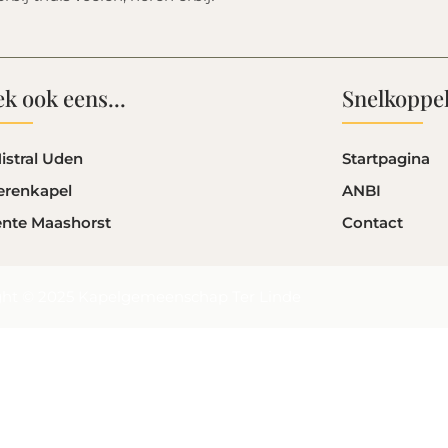
k ook eens...
Snelkoppe
istral Uden
Startpagina
erenkapel
ANBI
nte Maashorst
Contact
ght © 2025 Kapelgemeenschap Ter Linde