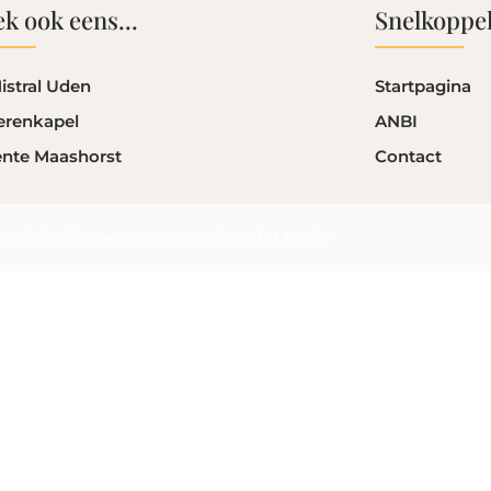
k ook eens...
Snelkoppe
istral Uden
Startpagina
erenkapel
ANBI
nte Maashorst
Contact
ght © 2025 Kapelgemeenschap Ter Linde